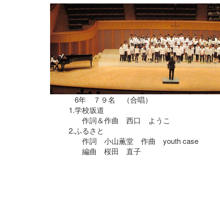
6年 ７９名 （合唱）
1.
学校坂道
作詞＆作曲 西口 ようこ
2.
ふるさと
作詞 小山薫堂 作曲 youth case
編曲 桜田 直子