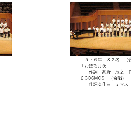
５・６年 ８２名 （
1.
おぼろ月夜
作詞 髙野 辰之 作
2.
COSMOS （合唱）
作詞＆作曲 ミマス