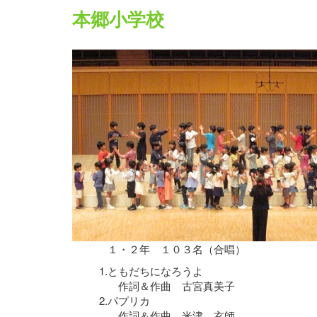
本郷小学校
１・２年 １０３名（合唱）
1.
ともだちになろうよ
作詞＆作曲 古宮真美子
2.
パプリカ
作詞＆作曲 米津 玄師