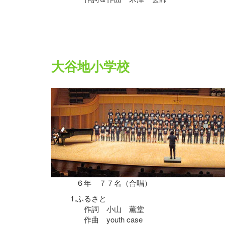
大谷地小学校
６年 ７７名（合唱）
1.
ふるさと
作詞 小山 薫堂
作曲 youth case