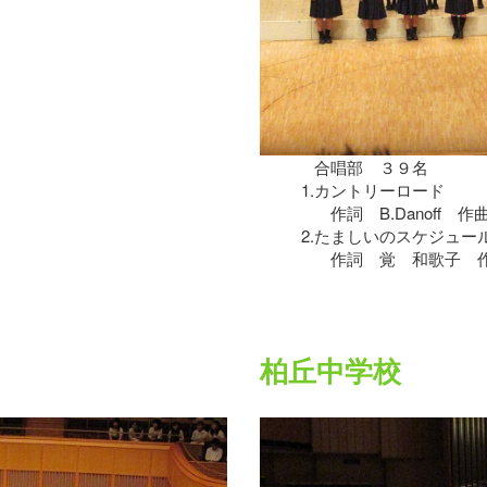
合唱部 ３９名
1.
カントリーロード
作詞 B.Danoff 作曲 T.
2.
たましいのスケジュー
作詞 覚 和歌子 作
柏丘中学校