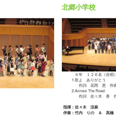
北郷小学校
６年 １２６名（合唱
1.
歌よ ありがとう
作詞 花岡 恵 作
2.
Across The Road
作詞 佐々木 香 作
指揮：
佐々木 涼麻
伴奏：
竹内 りの ＆ 髙橋