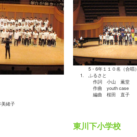
5・6年１１０名（合唱
1.
ふるさと
作詞 小山 薫堂
作曲 youth case
編曲 桜田 直子
美緒子
東川下小学校