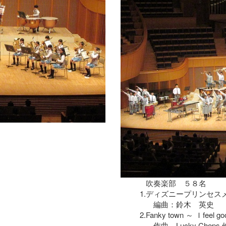
吹奏楽部 ５８名
1.
ディズニープリンセス
編曲：鈴木 英史
2.
Fanky town ～ Ｉfeel go
作曲 Lucky Chops 