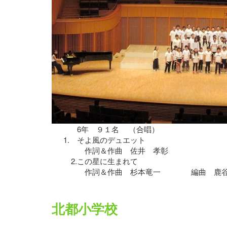
6年 ９１名 （合唱）
1.
そよ風のデュエット
作詞＆作曲 佐井 孝彰
2.
この星に生まれて
作詞＆作曲 杉本竜一 編曲 鹿谷
北都小学校