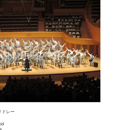
メドレー
od
他