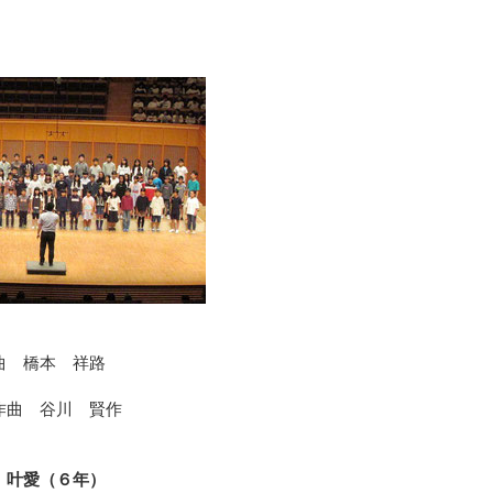
）
曲 橋本 祥路
曲 谷川 賢作
 叶愛（６年）