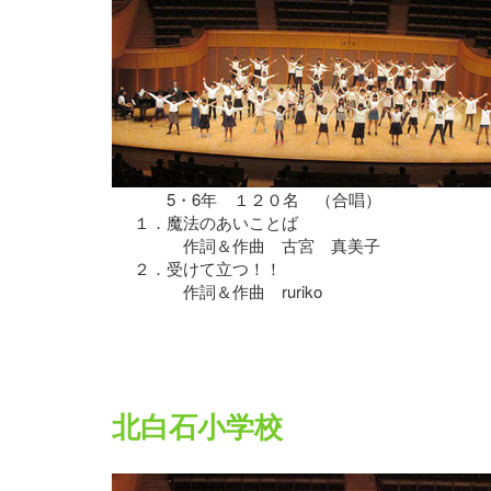
5・6年 １２０名 （合唱）
１．
魔法のあいことば
作詞＆作曲 古宮 真美子
２．
受けて立つ！！
作詞＆作曲 ruriko
北白石小学校