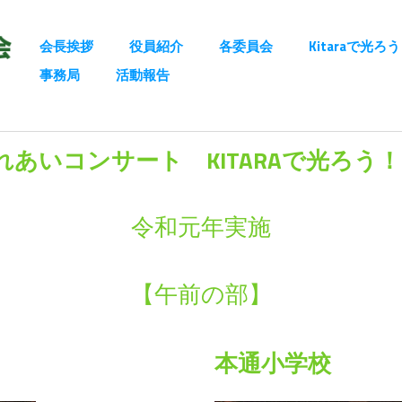
会長挨拶
役員紹介
各委員会
Kitaraで光ろ
事務局
活動報告
あいコンサート KITARAで光ろう！P
令和元年実施
【午前の部】
本通小学校