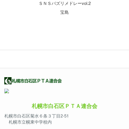
ＳＮＳバズリメドレーvol.2
宝島
札幌市白石区ＰＴＡ連合会
札幌市白石区菊水６条３丁目2-51
札幌市立幌東中学校内