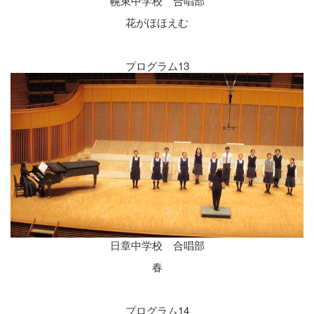
幌東中学校 合唱部
花がほほえむ
プログラム13
日章中学校 合唱部
春
プログラム14